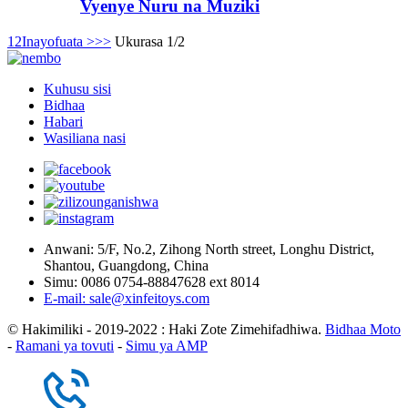
Vyenye Nuru na Muziki
1
2
Inayofuata >
>>
Ukurasa 1/2
Kuhusu sisi
Bidhaa
Habari
Wasiliana nasi
Anwani: 5/F, No.2, Zihong North street, Longhu District,
Shantou, Guangdong, China
Simu: 0086 0754-88847628 ext 8014
E-mail: sale@xinfeitoys.com
© Hakimiliki - 2019-2022 : Haki Zote Zimehifadhiwa.
Bidhaa Moto
-
Ramani ya tovuti
-
Simu ya AMP