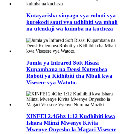
Kutayarisha vinyago vya roboti vya
kurekodi sauti vya udhibiti wa mbali
na utendaji wa kuimba na kucheza
Jumla ya Infrared Soft Risasi
Kupambana na Densi Kutembea
Roboti ya Kidhibiti cha Mbali kwa
Visesere vya Watoto.
XINFEI 2.4Ghz 1:12 Kudhibiti kwa
Ishara Mlinzi Mwenye Kivita
Mwenye Onyesho la Magari Visesere