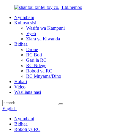
Nyumbani
Kuhusu sisi
Wasifu wa Kampuni
Vyeti
Ziara ya Kiwanda
Bidhaa
Drone
RC Boti
Gari la RC
RC Ndege
Roboti ya RC
RC Mnyama/Dino
Habari
Video
Wasiliana nasi
English
Nyumbani
Bidhaa
Roboti ya RC