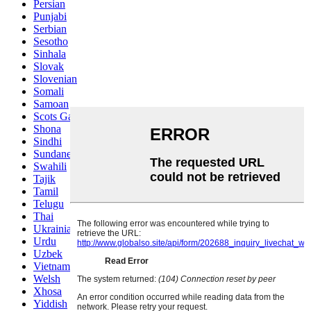
Persian
Punjabi
Serbian
Sesotho
Sinhala
Slovak
Slovenian
Somali
Samoan
Scots Gaelic
Shona
Sindhi
Sundanese
Swahili
Tajik
Tamil
Telugu
Thai
Ukrainian
Urdu
Uzbek
Vietnamese
Welsh
Xhosa
Yiddish