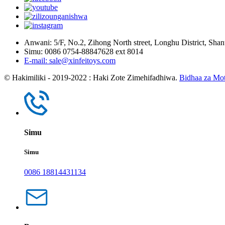
Anwani: 5/F, No.2, Zihong North street, Longhu District, Sh
Simu: 0086 0754-88847628 ext 8014
E-mail: sale@xinfeitoys.com
© Hakimiliki - 2019-2022 : Haki Zote Zimehifadhiwa.
Bidhaa za Mo
Simu
Simu
0086 18814431134