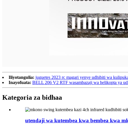
Iliyotangulia:
juguetes 2023 rc magari yenye udhibiti wa kulipu
Inayofuata:
BELL 206 V2 RTF wasambazaji wa helikopta ya udh
Kategoria za bidhaa
utendaji wa kutembea kwa bembea kwa mkon