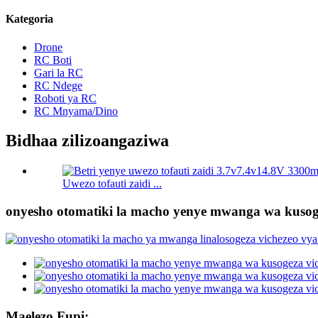
Kategoria
Drone
RC Boti
Gari la RC
RC Ndege
Roboti ya RC
RC Mnyama/Dino
Bidhaa zilizoangaziwa
Uwezo tofauti zaidi ...
onyesho otomatiki la macho yenye mwanga wa kusoge
Maelezo Fupi: