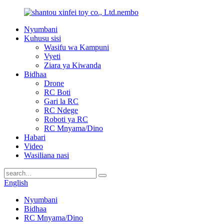
Nyumbani
Kuhusu sisi
Wasifu wa Kampuni
Vyeti
Ziara ya Kiwanda
Bidhaa
Drone
RC Boti
Gari la RC
RC Ndege
Roboti ya RC
RC Mnyama/Dino
Habari
Video
Wasiliana nasi
English
Nyumbani
Bidhaa
RC Mnyama/Dino