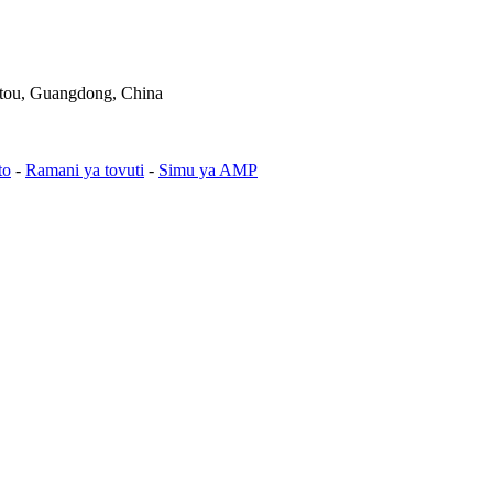
antou, Guangdong, China
to
-
Ramani ya tovuti
-
Simu ya AMP