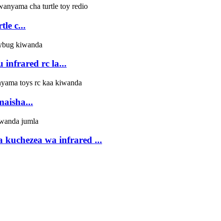
le c...
nfrared rc la...
maisha...
 kuchezea wa infrared ...