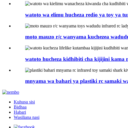
watoto wa elimu hucheza redio ya toy ya turt
moto mauzo r/c wanyama kuchezea wadudu i
watoto hucheza kidhibiti cha kijijini kama 
mnyama wa bahari ya plastiki rc samaki wa
Kuhusu sisi
Bidhaa
Habari
Wasiliana nasi