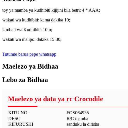
toy ya mamba ya kudhibiti kijijini bila betri: 4 * AAA;
wakati wa kudhibiti: kama dakika 10;
Umbali wa Kudhibiti: 10m;
wakati wa malipo: dakika 15-30;
Tutumie barua pepe
whatsapp
Maelezo ya Bidhaa
Lebo za Bidhaa
Maelezo ya data ya rc Crocodile
KITU NO.
FOS064935
DESC
R/C mamba
KIFURUSHI
sanduku la dirisha