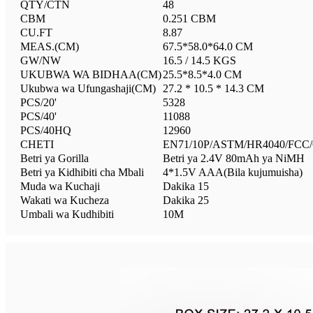
QTY/CTN
48
CBM
0.251 CBM
CU.FT
8.87
MEAS.(CM)
67.5*58.0*64.0 CM
GW/NW
16.5 / 14.5 KGS
UKUBWA WA BIDHAA(CM)
25.5*8.5*4.0 CM
Ukubwa wa Ufungashaji(CM)
27.2 * 10.5 * 14.3 CM
PCS/20'
5328
PCS/40'
11088
PCS/40HQ
12960
CHETI
EN71/10P/ASTM/HR4040/FCC/
Betri ya Gorilla
Betri ya 2.4V 80mAh ya NiMH
Betri ya Kidhibiti cha Mbali
4*1.5V AAA(Bila kujumuisha)
Muda wa Kuchaji
Dakika 15
Wakati wa Kucheza
Dakika 25
Umbali wa Kudhibiti
10M