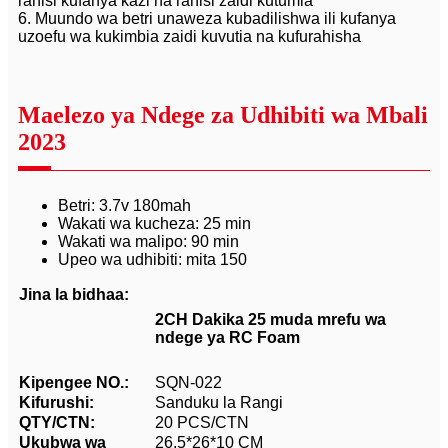
rahisi kufanya kazi na rahisi zaidi kutumia
6. Muundo wa betri unaweza kubadilishwa ili kufanya
uzoefu wa kukimbia zaidi kuvutia na kufurahisha
Maelezo ya Ndege za Udhibiti wa Mbali
2023
Betri: 3.7v 180mah
Wakati wa kucheza: 25 min
Wakati wa malipo: 90 min
Upeo wa udhibiti: mita 150
Jina la bidhaa:
2CH Dakika 25 muda mrefu wa
ndege ya RC Foam
Kipengee NO.:
SQN-022
Kifurushi:
Sanduku la Rangi
QTY/CTN:
20 PCS/CTN
Ukubwa wa
26.5*26*10 CM