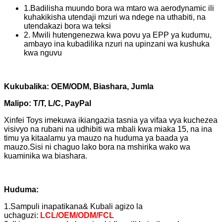
1.Badilisha muundo bora wa mtaro wa aerodynamic ili
kuhakikisha utendaji mzuri wa ndege na uthabiti, na
utendakazi bora wa teksi
2. Mwili hutengenezwa kwa povu ya EPP ya kudumu,
ambayo ina kubadilika nzuri na upinzani wa kushuka
kwa nguvu
Kukubalika: OEM/ODM, Biashara, Jumla
Malipo: T/T, L/C, PayPal
Xinfei Toys imekuwa ikiangazia tasnia ya vifaa vya kuchezea
visivyo na rubani na udhibiti wa mbali kwa miaka 15, na ina
timu ya kitaalamu ya mauzo na huduma ya baada ya
mauzo.Sisi ni chaguo lako bora na mshirika wako wa
kuaminika wa biashara.
Huduma:
1.Sampuli inapatikana& Kubali agizo la
uchaguzi:
LCL/OEM/ODM/FCL