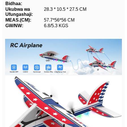
Bidhaa:
Ukubwa wa
28.3 * 10.5 * 27.5 CM
Ufungashaji:
MEAS.(CM):
57.7*56*56 CM
GW/NW:
6.8/5.3 KGS