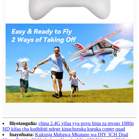
Iliyotangulia:
china 2.4G vifaa vya povu hisia za mvuto 1080p
HD kifaa cha kudhibiti ndege kinachoruka kuruka copter quad
Inayofuata:
Kukunja Mabawa Mkutano wa DIY 3CH Dual