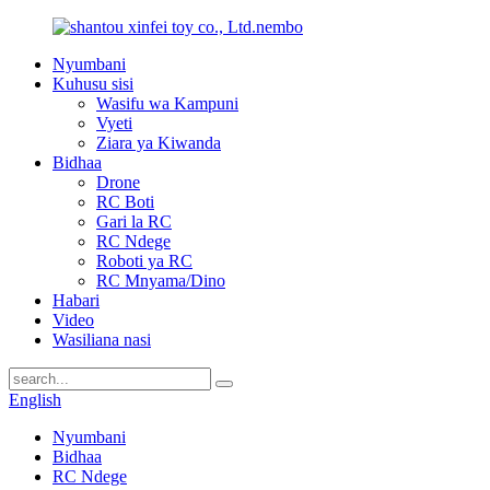
Nyumbani
Kuhusu sisi
Wasifu wa Kampuni
Vyeti
Ziara ya Kiwanda
Bidhaa
Drone
RC Boti
Gari la RC
RC Ndege
Roboti ya RC
RC Mnyama/Dino
Habari
Video
Wasiliana nasi
English
Nyumbani
Bidhaa
RC Ndege