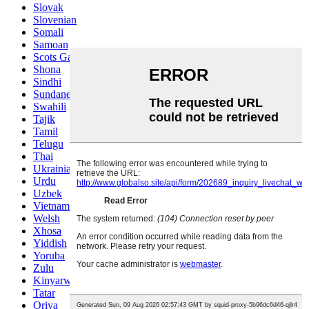
Slovak
Slovenian
Somali
Samoan
Scots Gaelic
Shona
Sindhi
Sundanese
Swahili
Tajik
Tamil
Telugu
Thai
Ukrainian
Urdu
Uzbek
Vietnamese
Welsh
Xhosa
Yiddish
Yoruba
Zulu
Kinyarwanda
Tatar
Oriya