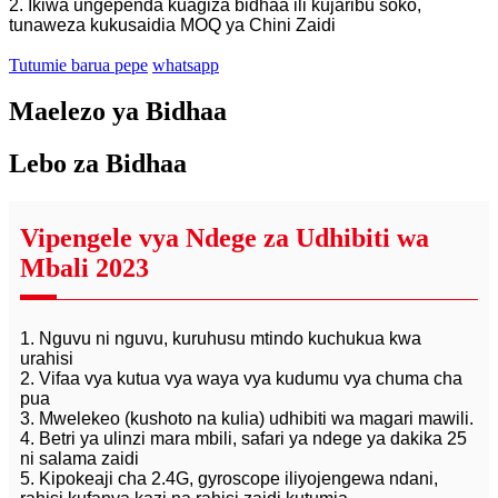
2. Ikiwa ungependa kuagiza bidhaa ili kujaribu soko,
tunaweza kukusaidia MOQ ya Chini Zaidi
Tutumie barua pepe
whatsapp
Maelezo ya Bidhaa
Lebo za Bidhaa
Vipengele vya Ndege za Udhibiti wa
Mbali 2023
1. Nguvu ni nguvu, kuruhusu mtindo kuchukua kwa
urahisi
2. Vifaa vya kutua vya waya vya kudumu vya chuma cha
pua
3. Mwelekeo (kushoto na kulia) udhibiti wa magari mawili.
4. Betri ya ulinzi mara mbili, safari ya ndege ya dakika 25
ni salama zaidi
5. Kipokeaji cha 2.4G, gyroscope iliyojengewa ndani,