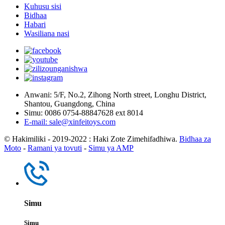
Kuhusu sisi
Bidhaa
Habari
Wasiliana nasi
Anwani: 5/F, No.2, Zihong North street, Longhu District,
Shantou, Guangdong, China
Simu: 0086 0754-88847628 ext 8014
E-mail: sale@xinfeitoys.com
© Hakimiliki - 2019-2022 : Haki Zote Zimehifadhiwa.
Bidhaa za
Moto
-
Ramani ya tovuti
-
Simu ya AMP
Simu
Simu